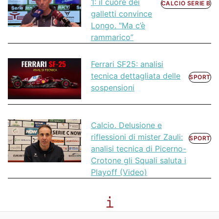
1: il cuore dei
CALCIO SERIE B
galletti convince
Longo. "Ma c’è
rammarico”
Ferrari SF25: analisi
tecnica dettagliata delle
SPORT
sospensioni
Calcio. Delusione e
riflessioni di mister Zauli:
SPORT
analisi tecnica di Picerno-
Crotone gli Squali saluta i
Playoff (Video)