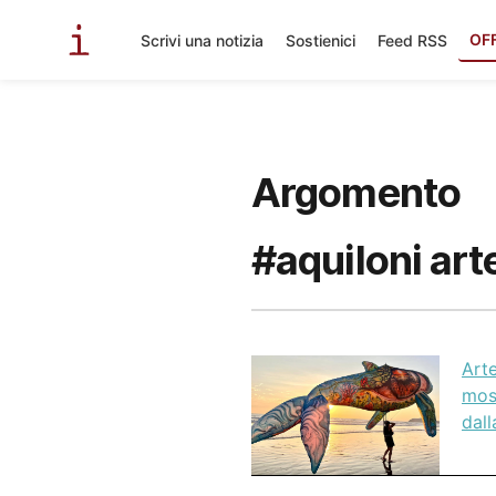
OF
Scrivi una notizia
Sostienici
Feed RSS
Argomento
#aquiloni art
Arte
most
dal