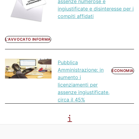
assenze numerose e
ingiustificate e disinteresse per i
compiti affidati
L'AVVOCATO INFORMA
Pubblica
Amministrazione: in
ECONOMIA
aumento i
licenziamenti per
assenze ingiustificate,
circa il 45%