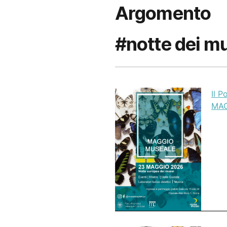
Argomento
#notte dei m
Il P
MAG