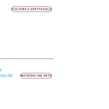
CULTURA E SPETTACOLO
so
pea dei
INFOOGGI (M) ARTE