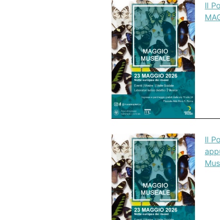
Il P
MAG
Il P
app
Mus