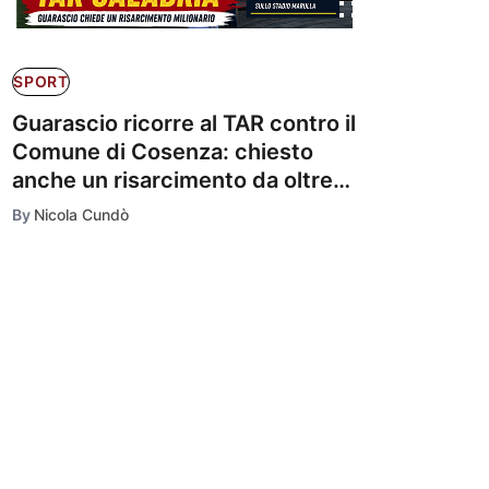
SPORT
Guarascio ricorre al TAR contro il
Comune di Cosenza: chiesto
anche un risarcimento da oltre
un milione di euro per il caso
By
Nicola Cundò
Marulla