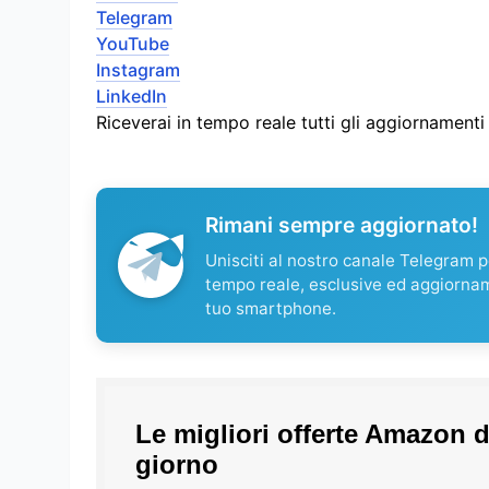
Telegram
YouTube
Instagram
LinkedIn
Riceverai in tempo reale tutti gli aggiornament
Rimani sempre aggiornato!
Unisciti al nostro canale Telegram pe
tempo reale, esclusive ed aggiorna
tuo smartphone.