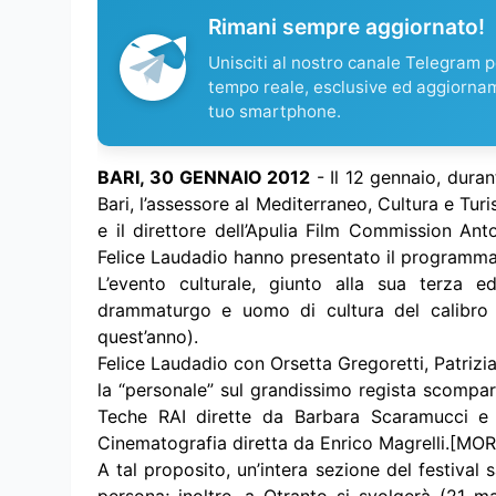
Rimani sempre aggiornato!
Unisciti al nostro canale Telegram pe
tempo reale, esclusive ed aggiorna
tuo smartphone.
BARI, 30 GENNAIO 2012
- Il 12 gennaio, dura
Bari, l’assessore al Mediterraneo, Cultura e Turi
e il direttore dell’Apulia Film Commission Anto
Felice Laudadio hanno presentato il programm
L’evento culturale, giunto alla sua terza e
drammaturgo e uomo di cultura del calibro
quest’anno).
Felice Laudadio con Orsetta Gregoretti, Patrizi
la “personale” sul grandissimo regista scompar
Teche RAI dirette da Barbara Scaramucci e 
Cinematografia diretta da Enrico Magrelli.[MO
A tal proposito, un’intera sezione del festival 