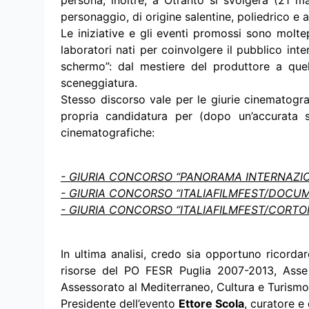
persona; inoltre, a Otranto si svolgerà (21
personaggio, di origine salentine, poliedrico e a
Le iniziative e gli eventi promossi sono moltep
laboratori nati per coinvolgere il pubblico inte
schermo”: dal mestiere del produttore a quel
sceneggiatura.
Stesso discorso vale per le giurie cinematogra
propria candidatura per (dopo un’accurata s
cinematografiche:
- GIURIA CONCORSO “PANORAMA INTERNAZI
- GIURIA CONCORSO “ITALIAFILMFEST/DOCU
- GIURIA CONCORSO “ITALIAFILMFEST/CORT
In ultima analisi, credo sia opportuno ricordare
risorse del PO FESR Puglia 2007-2013, Asse 
Assessorato al Mediterraneo, Cultura e Turismo
Presidente dell’evento
Ettore Scola
, curatore e 