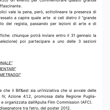
 marzo) un evento per commemorare questo grande
ffascinante.
lici vale la pena, però, sottolineare la presenza di
ressato a capire quale arte si celi dietro il “grande
lo del regista, passando per lezioni di arte e di
fiche: chiunque potrà inviare entro il 31 gennaio la
elezione) poi partecipare a uno delle 3 sezioni
ONALE”
MENTARI”
OMETRAGGI”
 che il Bif&est sia un’iniziativa che si avvale delle
IV, Azione 4.1.2, promossa dalla Regione Puglia-
 e organizzata dall’Apulia Film Commission (AFC).
disegnatore tra l’atro, del poster 2012.