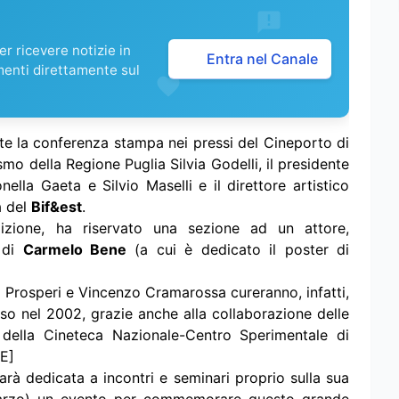
r ricevere notizie in
Entra nel Canale
menti direttamente sul
nte la conferenza stampa nei pressi del Cineporto di
smo della Regione Puglia Silvia Godelli, il presidente
nella Gaeta e Silvio Maselli e il direttore artistico
a del
Bif&est
.
dizione, ha riservato una sezione ad un attore,
 di
Carmelo Bene
(a cui è dedicato il poster di
a Prosperi e Vincenzo Cramarossa cureranno, infatti,
so nel 2002, grazie anche alla collaborazione delle
della Cineteca Nazionale-Centro Sperimentale di
RE]
sarà dedicata a incontri e seminari proprio sulla sua