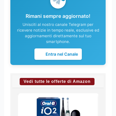
Rimani sempre aggiornato!
Unisciti al nostro canale Telegram per
ricevere notizie in tempo reale, esclusive ed
aggiornamenti direttamente sul tuo
smartphone.
Entra nel Canale