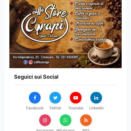
Seguici sui Social
Facebook
Twitter
Youtube
LinkedIn
Instagram
Whatsapp
RSS