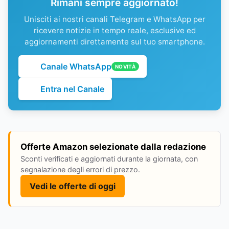
Rimani sempre aggiornato!
Unisciti ai nostri canali Telegram e WhatsApp per
ricevere notizie in tempo reale, esclusive ed
aggiornamenti direttamente sul tuo smartphone.
Canale WhatsApp
NOVITÀ
Entra nel Canale
Offerte Amazon selezionate dalla redazione
Sconti verificati e aggiornati durante la giornata, con
segnalazione degli errori di prezzo.
Vedi le offerte di oggi