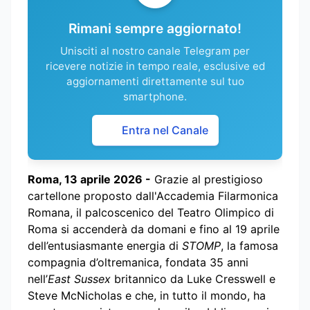
Rimani sempre aggiornato!
Unisciti al nostro canale Telegram per
ricevere notizie in tempo reale, esclusive ed
aggiornamenti direttamente sul tuo
smartphone.
Entra nel Canale
Roma, 13 aprile 2026 -
Grazie al prestigioso
cartellone proposto dall'Accademia Filarmonica
Romana, il palcoscenico del Teatro Olimpico di
Roma si accenderà da domani e fino al 19 aprile
dell’entusiasmante energia di
STOMP
, la famosa
compagnia d’oltremanica, fondata 35 anni
nell’
East Sussex
britannico da Luke Cresswell e
Steve McNicholas e che, in tutto il mondo, ha