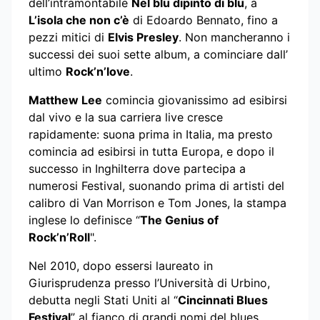
dell’intramontabile
Nel blu dipinto di blu
, a
L’isola che non c’è
di Edoardo Bennato, fino a
pezzi mitici di
Elvis Presley
. Non mancheranno i
successi dei suoi sette album, a cominciare dall’
ultimo
Rock’n’love
.
Matthew Lee
comincia giovanissimo ad esibirsi
dal vivo e la sua carriera live cresce
rapidamente: suona prima in Italia, ma presto
comincia ad esibirsi in tutta Europa, e dopo il
successo in Inghilterra dove partecipa a
numerosi Festival, suonando prima di artisti del
calibro di Van Morrison e Tom Jones, la stampa
inglese lo definisce “
The Genius of
Rock’n’Roll
".
Nel 2010, dopo essersi laureato in
Giurisprudenza presso l’Università di Urbino,
debutta negli Stati Uniti al “
Cincinnati Blues
Festival
” al fianco di grandi nomi del blues