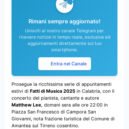
Rimani sempre aggiornato!
Unisciti al nostro canale Telegram per
ricevere notizie in tempo reale, esclusive ed
aggiornamenti direttamente sul tuo
smartphone.
Entra nel Canale
Prosegue la ricchissima serie di appuntamenti
estivi di
Fatti di Musica 2025
in Calabria, con il
concerto del pianista, cantante e autore
Matthew Lee,
domani sera alle ore 22:00 in
Piazza San Francesco di Campora San
Giovanni, nota frazione turistica del Comune di
Amantea sul Tirreno cosentino.