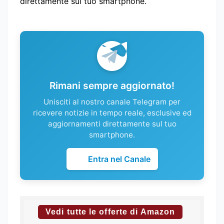
direttamente sul tuo smartphone.
Rimani sempre aggiornato!
Unisciti al nostro canale Telegram per
ricevere notizie in tempo reale, esclusive ed
aggiornamenti direttamente sul tuo
smartphone.
Entra nel Canale