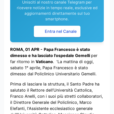
Unisciti al nostro canale Telegram per
ricevere notizie in tempo reale, esclusive ed
aggiornamenti direttamente sul tuo
smartphone.
Entra nel Canale
ROMA, 01 APR -
Papa Francesco è stato
dimesso e ha lasciato l'ospedale Gemelli
per
far ritorno in
Vaticano
. 'La mattina di oggi,
sabato 1° aprile, Papa Francesco è stato
dimesso dal Policlinico Universitario Gemelli.
Prima di lasciare la struttura, il Santo Padre ha
salutato il Rettore dell’Università Cattolica,
Franco Anelli, con i suoi più stretti collaboratori,
il Direttore Generale del Policlinico, Marco
Elefanti, l'Assistente ecclesiastico generale