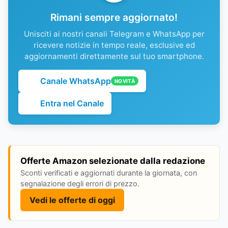
Rimani sempre aggiornato!
Unisciti ai nostri canali Telegram e WhatsApp per
ricevere notizie in tempo reale, esclusive ed
aggiornamenti direttamente sul tuo smartphone.
Canale WhatsApp
NOVITÀ
Entra nel Canale
Offerte Amazon selezionate dalla redazione
Sconti verificati e aggiornati durante la giornata, con
segnalazione degli errori di prezzo.
Vedi le offerte di oggi