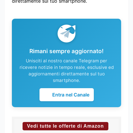
direttamente sul tuo smartphone.
Rimani sempre aggiornato!
Unisciti al nostro canale Telegram per
ricevere notizie in tempo reale, esclusive ed
aggiornamenti direttamente sul tuo
smartphone.
Entra nel Canale