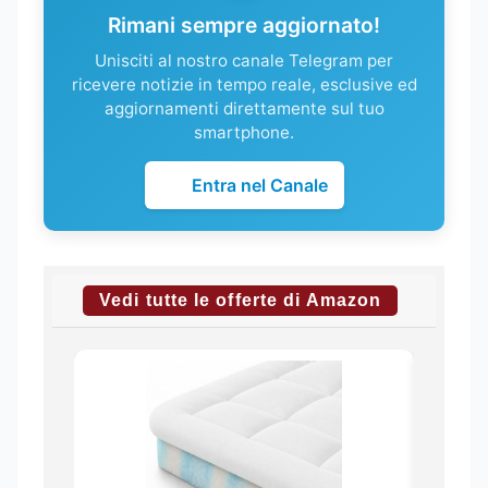
Rimani sempre aggiornato!
Unisciti al nostro canale Telegram per
ricevere notizie in tempo reale, esclusive ed
aggiornamenti direttamente sul tuo
smartphone.
Entra nel Canale