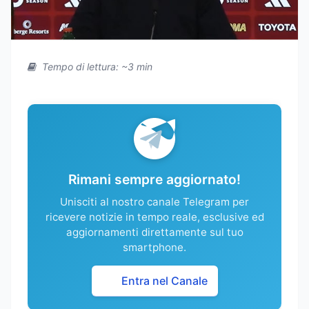
Tempo di lettura: ~3 min
Rimani sempre aggiornato!
Unisciti al nostro canale Telegram per
ricevere notizie in tempo reale, esclusive ed
aggiornamenti direttamente sul tuo
smartphone.
Entra nel Canale