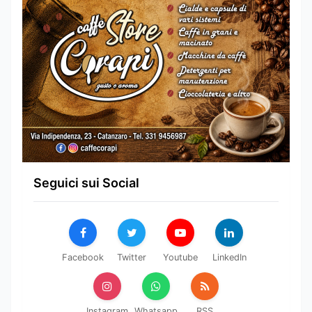
Seguici sui Social
Facebook
Twitter
Youtube
LinkedIn
Instagram
Whatsapp
RSS