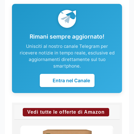
Rimani sempre aggiornato!
Unisciti al nostro canale Telegram per
ricevere notizie in tempo reale, esclusive ed
aggiornamenti direttamente sul tuo
smartphone.
Entra nel Canale