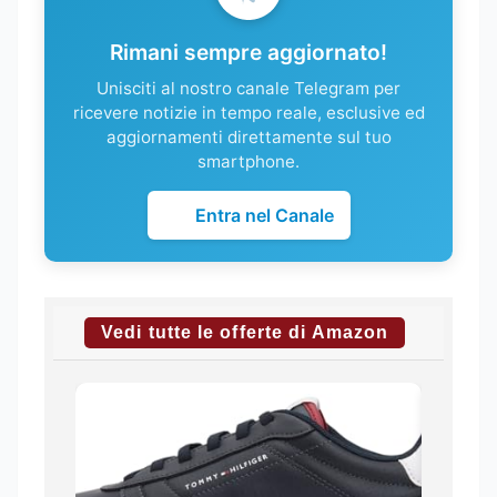
Rimani sempre aggiornato!
Unisciti al nostro canale Telegram per
ricevere notizie in tempo reale, esclusive ed
aggiornamenti direttamente sul tuo
smartphone.
Entra nel Canale