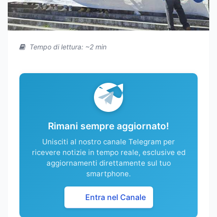
Tempo di lettura: ~2 min
Rimani sempre aggiornato!
Unisciti al nostro canale Telegram per
ricevere notizie in tempo reale, esclusive ed
aggiornamenti direttamente sul tuo
smartphone.
Entra nel Canale