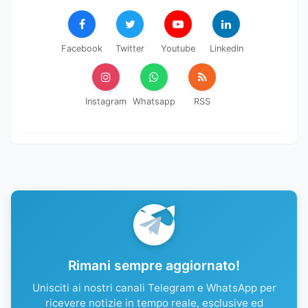
Facebook
Twitter
Youtube
LinkedIn
Instagram
Whatsapp
RSS
Rimani sempre aggiornato!
Unisciti ai nostri canali Telegram e WhatsApp per
ricevere notizie in tempo reale, esclusive ed