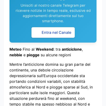
Unisciti al nostro canale Telegram per
ricevere notizie in tempo reale, esclusive ed
aggiornamenti direttamente sul tuo
smartphone.
Entra nel Canale
Meteo
Fino al
Weekend
: tra
anticiclone
,
nebbie
e
piogge
su alcune regioni
Mentre l’anticiclone domina su gran parte del
continente, una debole circolazione
depressionaria sull’Europa occidentale sta
portando condizioni variabili, con stabilità
atmosferica al Nord e piogge sparse al Sud, in
particolare sulle isole maggiori. Questa
situazione perdurerà fino al weekend, con
tempo stabile ma spesso nebbioso al Nord e