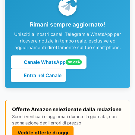
Rimani sempre aggiornato!
Unisciti ai nostri canali Telegram e WhatsApp per
ricevere notizie in tempo reale, esclusive ed
aggiornamenti direttamente sul tuo smartphone.
Canale WhatsApp
NOVITÀ
Entra nel Canale
Offerte Amazon selezionate dalla redazione
Sconti verificati e aggiornati durante la giornata, con
segnalazione degli errori di prezzo.
Vedi le offerte di oggi