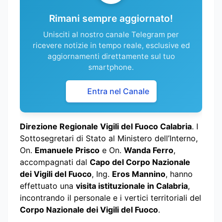
Rimani sempre aggiornato!
Unisciti al nostro canale Telegram per
ricevere notizie in tempo reale, esclusive ed
aggiornamenti direttamente sul tuo
smartphone.
Entra nel Canale
Direzione Regionale Vigili del Fuoco Calabria
. I
Sottosegretari di Stato al Ministero dell’Interno,
On.
Emanuele Prisco
e On.
Wanda Ferro
,
accompagnati dal
Capo del Corpo Nazionale
dei Vigili del Fuoco
, Ing.
Eros Mannino
, hanno
effettuato una
visita istituzionale in Calabria
,
incontrando il personale e i vertici territoriali del
Corpo Nazionale dei Vigili del Fuoco
.