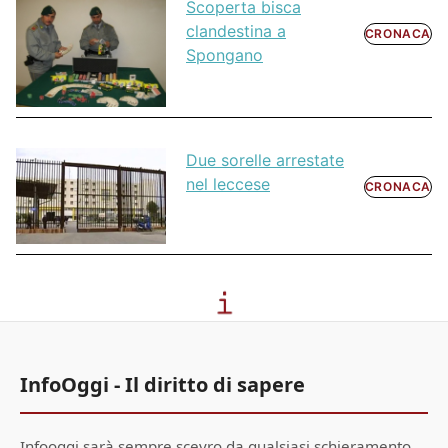
Scoperta bisca
clandestina a
CRONACA
Spongano
Due sorelle arrestate
nel leccese
CRONACA
InfoOggi - Il diritto di sapere
Infooggi sarà sempre scevro da qualsiasi schieramento