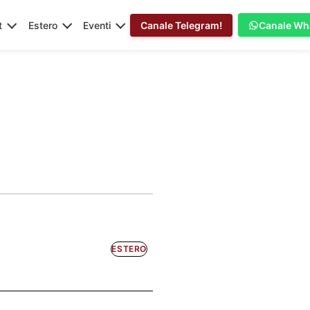
t
Estero
Eventi
Canale Telegram!
Canale Wh
ESTERO