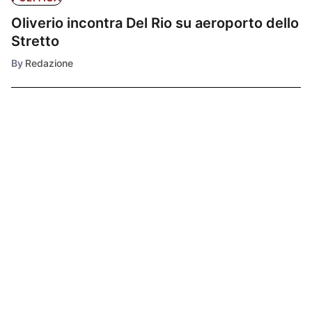
Oliverio incontra Del Rio su aeroporto dello
Stretto
By
Redazione
Ultimissime
1
POLITICA
Aeroporto dello
stretto, il
Presidente