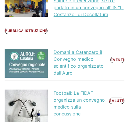
Salute e prevenzione, se n'è
parlato in un convegno all'IIS "L.
Costanzo" di Decollatura
PUBBLICA ISTRUZIONE
Domani a Catanzaro il
Convegno medico
EVENTI
scientifico organizzato
dall'Auro
Football: La FIDAF
organizza un convegno
SALUTE
medico sulla
concussione