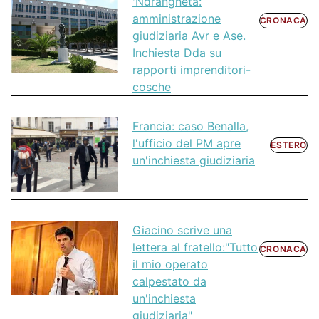
'Ndrangheta:
amministrazione
CRONACA
giudiziaria Avr e Ase.
Inchiesta Dda su
rapporti imprenditori-
cosche
Francia: caso Benalla,
l'ufficio del PM apre
ESTERO
un'inchiesta giudiziaria
Giacino scrive una
lettera al fratello:"Tutto
CRONACA
il mio operato
calpestato da
un'inchiesta
giudiziaria"