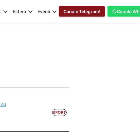
t
Estero
Eventi
Canale Telegram!
Canale Wh
ivu
SPORT