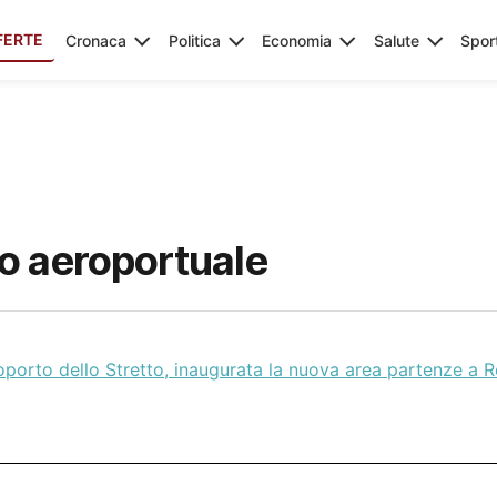
FERTE
Cronaca
Politica
Economia
Salute
Spor
o aeroportuale
porto dello Stretto, inaugurata la nuova area partenze a 