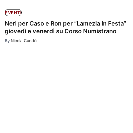
EVENTI
Neri per Caso e Ron per “Lamezia in Festa”
giovedì e venerdì su Corso Numistrano
By
Nicola Cundò
Ultimissime
1
CULTURA E
SPETTACOLO
Bagno di folla