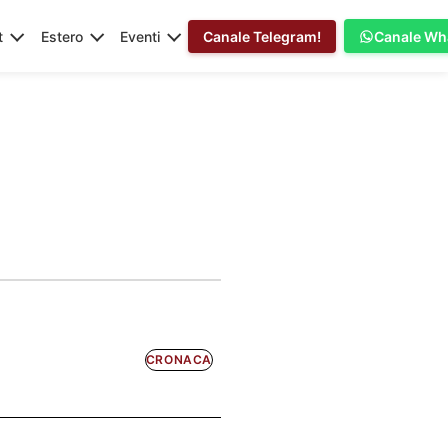
t
Estero
Eventi
Canale Telegram!
Canale Wh
CRONACA