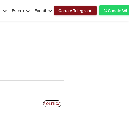
t
Estero
Eventi
Canale Telegram!
Canale Wh
POLITICA