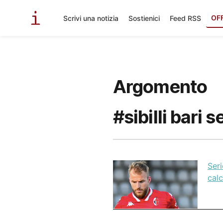
OF
Scrivi una notizia
Sostienici
Feed RSS
Argomento
#sibilli bari s
Seri
cal