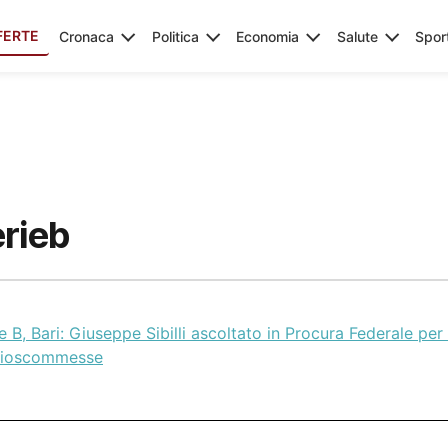
FERTE
Cronaca
Politica
Economia
Salute
Spor
erieb
e B, Bari: Giuseppe Sibilli ascoltato in Procura Federale per
cioscommesse