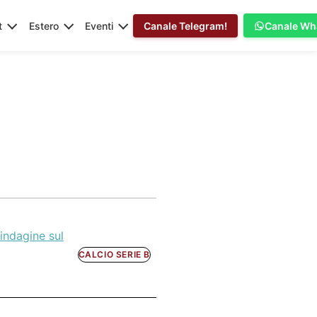
t
Estero
Eventi
Canale Telegram!
Canale Wh
 indagine sul
CALCIO SERIE B