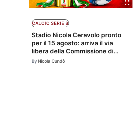
CALCIO SERIE B
Stadio Nicola Ceravolo pronto
per il 15 agosto: arriva il via
libera della Commissione di
Vigilanza
By
Nicola Cundò