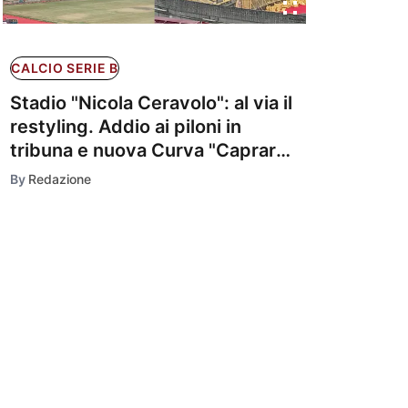
CALCIO SERIE B
Stadio "Nicola Ceravolo": al via il
restyling. Addio ai piloni in
tribuna e nuova Curva "Capraro"
a ridosso del campo
By
Redazione