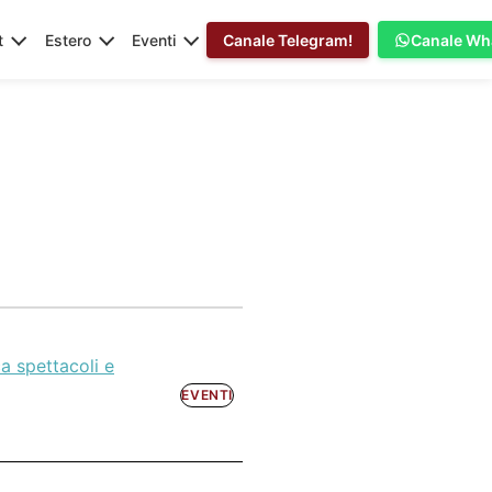
t
Estero
Eventi
Canale Telegram!
Canale Wh
ca spettacoli e
EVENTI