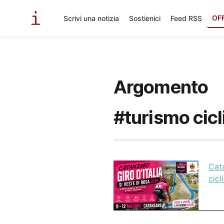
OF
Scrivi una notizia
Sostienici
Feed RSS
Argomento
#turismo cic
Cata
cicl