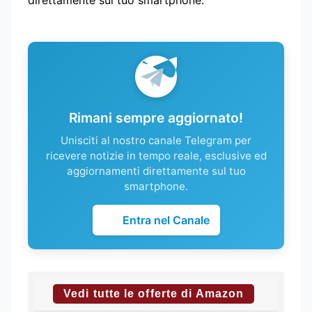
Rimani sempre aggiornato!
Unisciti al nostro canale Telegram per
ricevere notizie in tempo reale, esclusive ed
aggiornamenti direttamente sul tuo
smartphone.
Entra nel Canale