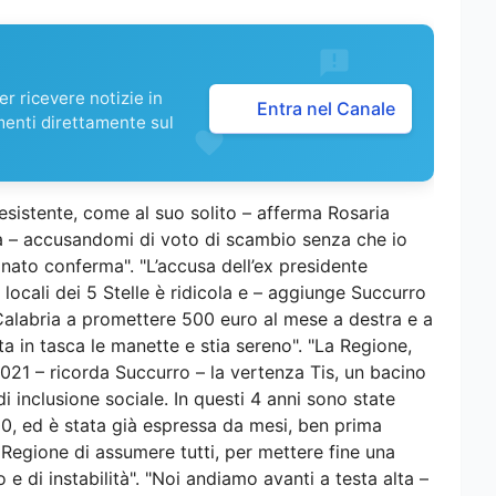
r ricevere notizie in
Entra nel Canale
menti direttamente sul
sistente, come al suo solito – afferma Rosaria
za – accusandomi di voto di scambio senza che io
inato conferma". "L’accusa dell’ex presidente
i locali dei 5 Stelle è ridicola e – aggiunge Succurro
 Calabria a promettere 500 euro al mese a destra e a
 in tasca le manette e stia sereno". "La Regione,
2021 – ricorda Succurro – la vertenza Tis, un bacino
di inclusione sociale. In questi 4 anni sono state
100, ed è stata già espressa da mesi, ben prima
a Regione di assumere tutti, per mettere fine una
 e di instabilità". "Noi andiamo avanti a testa alta –