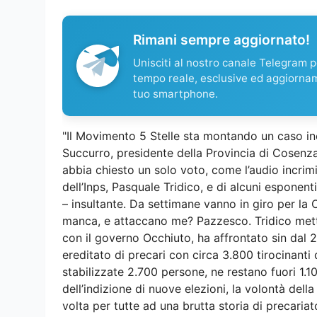
Rimani sempre aggiornato!
Unisciti al nostro canale Telegram pe
tempo reale, esclusive ed aggiorna
tuo smartphone.
"Il Movimento 5 Stelle sta montando un caso ine
Succurro, presidente della Provincia di Cosen
abbia chiesto un solo voto, come l’audio incrim
dell’Inps, Pasquale Tridico, e di alcuni esponent
– insultante. Da settimane vanno in giro per la
manca, e attaccano me? Pazzesco. Tridico metta
con il governo Occhiuto, ha affrontato sin dal 
ereditato di precari con circa 3.800 tirocinanti 
stabilizzate 2.700 persone, ne restano fuori 1.
dell’indizione di nuove elezioni, la volontà dell
volta per tutte ad una brutta storia di precariato