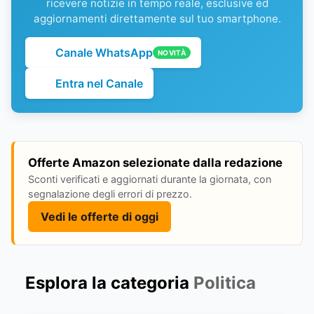
ricevere notizie in tempo reale, esclusive ed
aggiornamenti direttamente sul tuo smartphone.
Canale WhatsApp
NOVITÀ
Entra nel Canale
Offerte Amazon selezionate dalla redazione
Sconti verificati e aggiornati durante la giornata, con
segnalazione degli errori di prezzo.
Vedi le offerte di oggi
Esplora la categoria
Politica