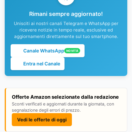
Rimani sempre aggiornato!
Unisciti ai nostri canali Telegram e WhatsApp per
ricevere notizie in tempo reale, esclusive ed
aggiornamenti direttamente sul tuo smartphone.
Canale WhatsApp
NOVITÀ
Entra nel Canale
Offerte Amazon selezionate dalla redazione
Sconti verificati e aggiornati durante la giornata, con
segnalazione degli errori di prezzo.
Vedi le offerte di oggi