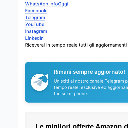
WhatsApp InfoOggi
Facebook
Telegram
YouTube
Instagram
LinkedIn
Riceverai in tempo reale tutti gli aggiornament
Rimani sempre aggiornato!
Unisciti al nostro canale Telegram pe
tempo reale, esclusive ed aggiorna
tuo smartphone.