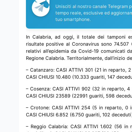
Unisciti al nostro canale Telegram pe
tempo reale, esclusive ed aggiorna
tuo smartphone.
In Calabria, ad oggi, il totale dei tamponi e
risultate positive al Coronavirus sono 74.507 (
relativi all’epidemia da Covid-19 comunicati d
Regione Calabria. Territorialmente, dall’inizio del
– Catanzaro: CASI ATTIVI 301 (21 in reparto, 2 
CASI CHIUSI 10.480 (10.333 guariti, 147 decedu
– Cosenza: CASI ATTIVI 902 (32 in reparto, 4 i
CASI CHIUSI 23589 (22991 guariti, 598 decedut
– Crotone: CASI ATTIVI 254 (5 in reparto, 0 in
CASI CHIUSI 6.852 (6.750 guariti, 102 deceduti
– Reggio Calabria: CASI ATTIVI 1.602 (56 in r