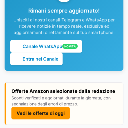
Rimani sempre aggiornato!
Unisciti ai nostri canali Telegram e WhatsApp per
ricevere notizie in tempo reale, esclusive ed
aggiornamenti direttamente sul tuo smartphone.
Canale WhatsApp
NOVITÀ
Entra nel Canale
Offerte Amazon selezionate dalla redazione
Sconti verificati e aggiornati durante la giornata, con
segnalazione degli errori di prezzo.
Vedi le offerte di oggi