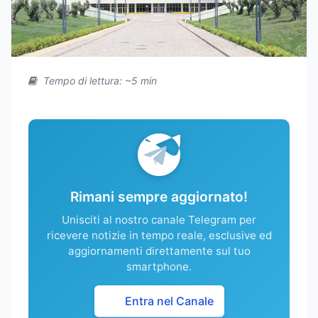
Tempo di lettura: ~5 min
Rimani sempre aggiornato!
Unisciti al nostro canale Telegram per
ricevere notizie in tempo reale, esclusive ed
aggiornamenti direttamente sul tuo
smartphone.
Entra nel Canale