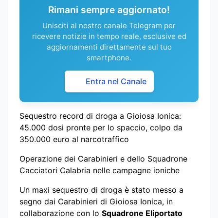
Rimani sempre aggiornato!
Unisciti al nostro canale Telegram per
ricevere notizie in tempo reale, esclusive ed
aggiornamenti direttamente sul tuo
smartphone.
Entra nel Canale
Sequestro record di droga a Gioiosa Ionica:
45.000 dosi pronte per lo spaccio, colpo da
350.000 euro al narcotraffico
Operazione dei Carabinieri e dello Squadrone
Cacciatori Calabria nelle campagne ioniche
Un maxi sequestro di droga è stato messo a
segno dai Carabinieri di Gioiosa Ionica, in
collaborazione con lo
Squadrone Eliportato