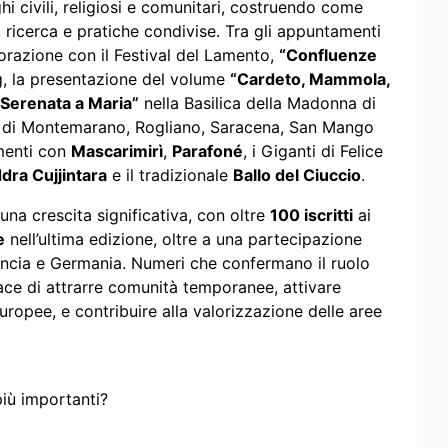
hi civili, religiosi e comunitari, costruendo come
 ricerca e pratiche condivise. Tra gli appuntamenti
borazione con il Festival del Lamento,
“Confluenze
ing, la presentazione del volume
“Cardeto, Mammola,
“Serenata a Maria”
nella Basilica della Madonna di
ali di Montemarano, Rogliano, Saracena, San Mango
amenti con
Mascarimirì
,
Parafoné
, i Giganti di Felice
dra Cujjintara
e il tradizionale
Ballo del Ciuccio
.
 una crescita significativa, con oltre
100 iscritti
ai
e
nell’ultima edizione, oltre a una partecipazione
rancia e Germania. Numeri che confermano il ruolo
ace di attrarre comunità temporanee, attivare
 europee, e contribuire alla valorizzazione delle aree
più importanti?