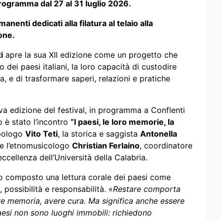
 programma dal 27 al 31 luglio 2026.
nenti dedicati alla filatura al telaio alla
one.
i
apre la sua XII edizione come un progetto che
 dei paesi italiani, la loro capacità di custodire
, e di trasformare saperi, relazioni e pratiche
va edizione del festival, in programma a Conflenti
o è stato l’incontro
“I paesi, le loro memorie, la
opologo
Vito Teti
, la storica e saggista
Antonella
e l’etnomusicologo
Christian Ferlaino
, coordinatore
 eccellenza dell’Università della Calabria.
nno composto una lettura corale dei paesi come
 possibilità e responsabilità. «
Restare comporta
re memoria, avere cura. Ma significa anche essere
paesi non sono luoghi immobili: richiedono