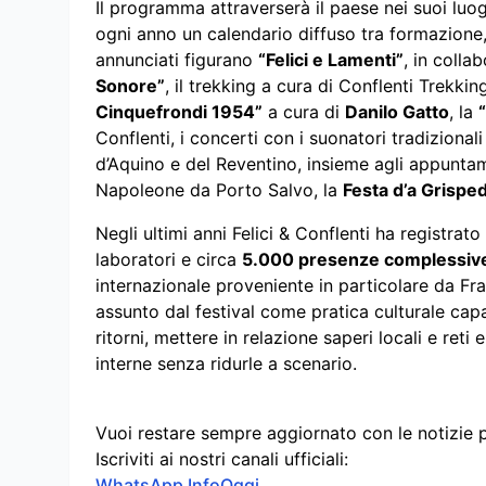
Il programma attraverserà il paese nei suoi luog
ogni anno un calendario diffuso tra formazione,
annunciati figurano
“Felici e Lamenti”
, in colla
Sonore”
, il trekking a cura di Conflenti Trekk
Cinquefrondi 1954”
a cura di
Danilo Gatto
, la
Conflenti, i concerti con i suonatori tradizion
d’Aquino e del Reventino, insieme agli appunt
Napoleone da Porto Salvo, la
Festa d’a Grisped
Negli ultimi anni Felici & Conflenti ha registrato
laboratori e circa
5.000 presenze complessiv
internazionale proveniente in particolare da F
assunto dal festival come pratica culturale cap
ritorni, mettere in relazione saperi locali e reti
interne senza ridurle a scenario.
Vuoi restare sempre aggiornato con le notizie 
Iscriviti ai nostri canali ufficiali:
WhatsApp InfoOggi