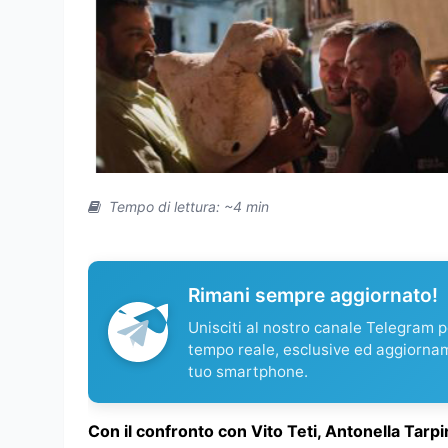
Tempo di lettura: ~4 min
Rimani sempre aggiornato!
Unisciti al nostro canale Telegram pe
tempo reale, esclusive ed aggiorna
tuo smartphone.
Con il confronto con Vito Teti, Antonella Tar