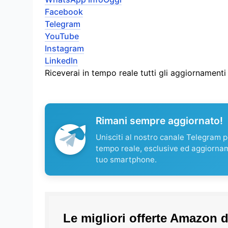
Facebook
Telegram
YouTube
Instagram
LinkedIn
Riceverai in tempo reale tutti gli aggiornament
Rimani sempre aggiornato!
Unisciti al nostro canale Telegram pe
tempo reale, esclusive ed aggiorna
tuo smartphone.