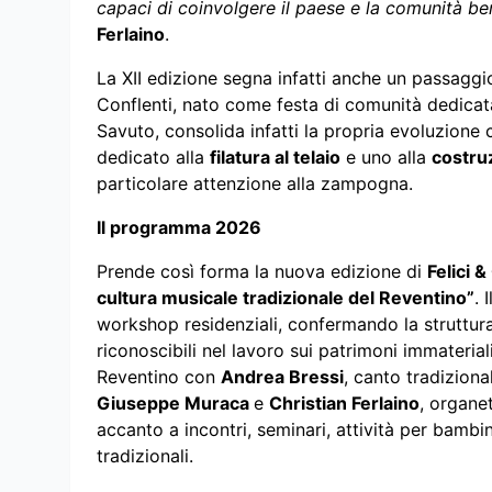
capaci di coinvolgere il paese e la comunità ben 
Ferlaino
.
La XII edizione segna infatti anche un passaggio 
Conflenti, nato come festa di comunità dedicata
Savuto, consolida infatti la propria evoluzione 
dedicato alla
filatura al telaio
e uno alla
costruz
particolare attenzione alla zampogna.
Il programma 2026
Prende così forma la nuova edizione di
Felici &
cultura musicale tradizionale del Reventino”
. 
workshop residenziali, confermando la struttura
riconoscibili nel lavoro sui patrimoni immaterial
Reventino con
Andrea Bressi
, canto tradizion
Giuseppe Muraca
e
Christian Ferlaino
, organe
accanto a incontri, seminari, attività per bambin
tradizionali.