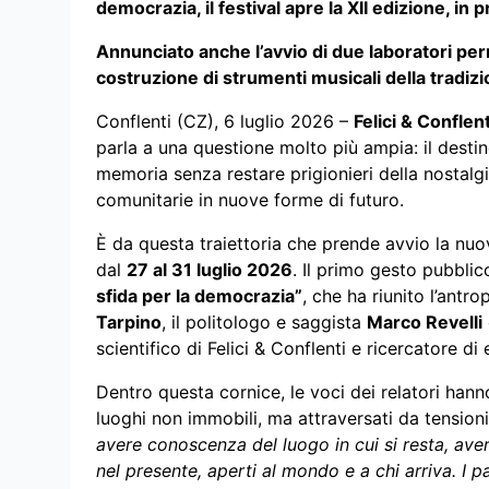
democrazia, il festival apre la XII edizione, in
Annunciato anche l’avvio di due laboratori perma
costruzione di strumenti musicali della tradizi
Conflenti (CZ), 6 luglio 2026 –
Felici & Conflent
parla a una questione molto più ampia: il destino
memoria senza restare prigionieri della nostalgia
comunitarie in nuove forme di futuro.
È da questa traiettoria che prende avvio la nuo
dal
27 al 31 luglio 2026
. Il primo gesto pubblic
sfida per la democrazia”
, che ha riunito l’antr
Tarpino
, il politologo e saggista
Marco Revelli
scientifico di Felici & Conflenti e ricercatore di
Dentro questa cornice, le voci dei relatori ha
luoghi non immobili, ma attraversati da tensioni,
avere conoscenza del luogo in cui si resta, ave
nel presente, aperti al mondo e a chi arriva. I 