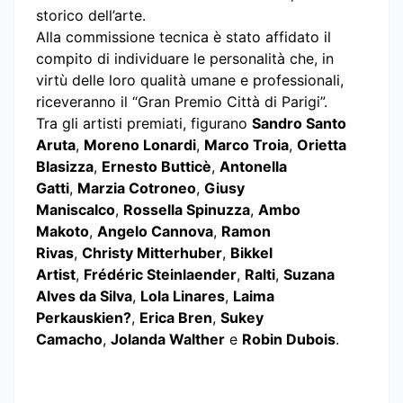
storico dell’arte.
Alla commissione tecnica è stato affidato il
compito di individuare le personalità che, in
virtù delle loro qualità umane e professionali,
riceveranno il “Gran Premio Città di Parigi”.
Tra gli artisti premiati, figurano
Sandro Santo
Aruta
,
Moreno Lonardi
,
Marco Troia
,
Orietta
Blasizza
,
Ernesto Butticè
,
Antonella
Gatti
,
Marzia Cotroneo
,
Giusy
Maniscalco
,
Rossella Spinuzza
,
Ambo
Makoto
,
Angelo Cannova
,
Ramon
Rivas
,
Christy Mitterhuber
,
Bikkel
Artist
,
Frédéric Steinlaender
,
Ralti
,
Suzana
Alves da Silva
,
Lola Linares
,
Laima
Perkauskien?
,
Erica Bren
,
Sukey
Camacho
,
Jolanda Walther
e
Robin Dubois
.