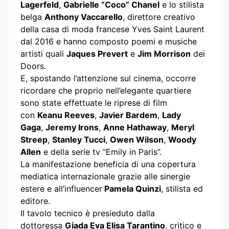
Lagerfeld
,
Gabrielle “Coco” Chanel
e lo stilista
belga
Anthony Vaccarello
, direttore creativo
della casa di moda francese Yves Saint Laurent
dal 2016 e hanno composto poemi e musiche
artisti quali
Jaques Prevert
e
Jim Morrison
dei
Doors.
E, spostando l’attenzione sul cinema, occorre
ricordare che proprio nell’elegante quartiere
sono state effettuate le riprese di film
con
Keanu Reeves
,
Javier Bardem
,
Lady
Gaga
,
Jeremy Irons
,
Anne Hathaway
,
Meryl
Streep
,
Stanley Tucci
,
Owen Wilson
,
Woody
Allen
e della serie tv “Emily in Paris”.
La manifestazione beneficia di una copertura
mediatica internazionale grazie alle sinergie
estere e all’influencer
Pamela Quinzi
, stilista ed
editore.
Il tavolo tecnico è presieduto dalla
dottoressa
Giada Eva Elisa Tarantino
, critico e