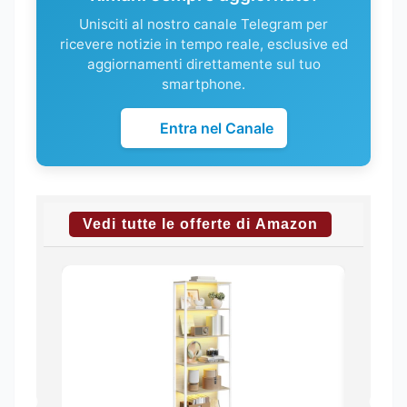
Unisciti al nostro canale Telegram per
ricevere notizie in tempo reale, esclusive ed
aggiornamenti direttamente sul tuo
smartphone.
Entra nel Canale