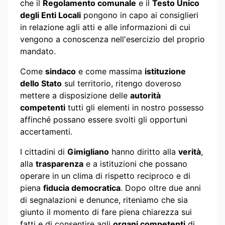
che il
Regolamento comunale
e il
Testo Unico
degli Enti Locali
pongono in capo ai consiglieri
in relazione agli atti e alle informazioni di cui
vengono a conoscenza nell'esercizio del proprio
mandato.
Come
sindaco
e come massima
istituzione
dello Stato
sul territorio, ritengo doveroso
mettere a disposizione delle
autorità
competenti
tutti gli elementi in nostro possesso
affinché possano essere svolti gli opportuni
accertamenti.
I cittadini di
Gimigliano
hanno diritto alla
verità
,
alla
trasparenza
e a istituzioni che possano
operare in un clima di rispetto reciproco e di
piena
fiducia democratica
. Dopo oltre due anni
di segnalazioni e denunce, riteniamo che sia
giunto il momento di fare piena chiarezza sui
fatti e di consentire agli
organi competenti
di