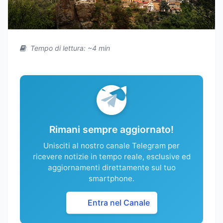
Tempo di lettura: ~4 min
Rimani sempre aggiornato!
Unisciti al nostro canale Telegram per
ricevere notizie in tempo reale, esclusive ed
aggiornamenti direttamente sul tuo
smartphone.
Entra nel Canale