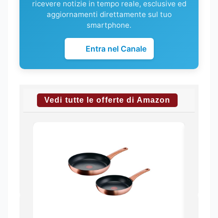
ricevere notizie in tempo reale, esclusive ed
aggiornamenti direttamente sul tuo
smartphone.
Entra nel Canale