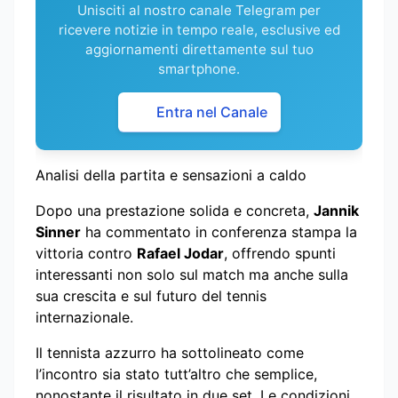
Unisciti al nostro canale Telegram per
ricevere notizie in tempo reale, esclusive ed
aggiornamenti direttamente sul tuo
smartphone.
Entra nel Canale
Analisi della partita e sensazioni a caldo
Dopo una prestazione solida e concreta,
Jannik
Sinner
ha commentato in conferenza stampa la
vittoria contro
Rafael Jodar
, offrendo spunti
interessanti non solo sul match ma anche sulla
sua crescita e sul futuro del tennis
internazionale.
Il tennista azzurro ha sottolineato come
l’incontro sia stato tutt’altro che semplice,
nonostante il risultato in due set. Le condizioni