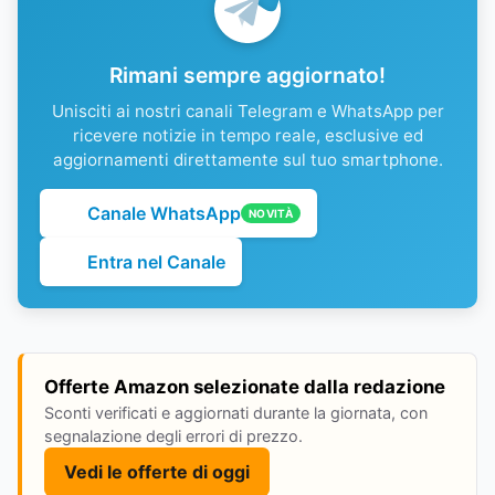
Rimani sempre aggiornato!
Unisciti ai nostri canali Telegram e WhatsApp per
ricevere notizie in tempo reale, esclusive ed
aggiornamenti direttamente sul tuo smartphone.
Canale WhatsApp
NOVITÀ
Entra nel Canale
Offerte Amazon selezionate dalla redazione
Sconti verificati e aggiornati durante la giornata, con
segnalazione degli errori di prezzo.
Vedi le offerte di oggi