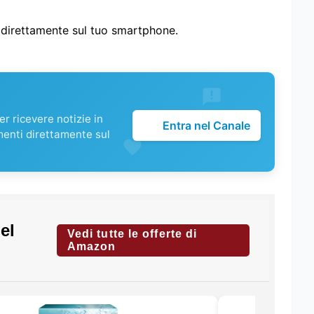
i direttamente sul tuo smartphone.
r ricevere notizie in
Entra nel Canale
menti direttamente sul