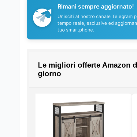
Rimani sempre aggiornato!
Unisciti al nostro canale Telegram pe
tempo reale, esclusive ed aggiorna
tuo smartphone.