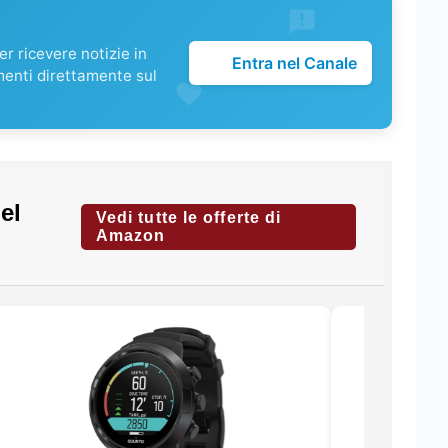
r ricevere notizie in
Entra nel Canale
menti direttamente sul