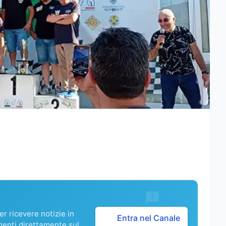
r ricevere notizie in
Entra nel Canale
menti direttamente sul