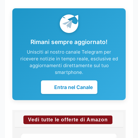
Rimani sempre aggiornato!
Unisciti al nostro canale Telegram per
ricevere notizie in tempo reale, esclusive ed
aggiornamenti direttamente sul tuo
smartphone.
Entra nel Canale