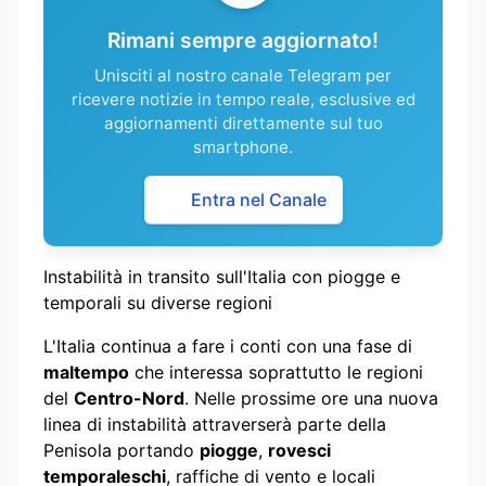
Rimani sempre aggiornato!
Unisciti al nostro canale Telegram per
ricevere notizie in tempo reale, esclusive ed
aggiornamenti direttamente sul tuo
smartphone.
Entra nel Canale
Instabilità in transito sull'Italia con piogge e
temporali su diverse regioni
L'Italia continua a fare i conti con una fase di
maltempo
che interessa soprattutto le regioni
del
Centro-Nord
. Nelle prossime ore una nuova
linea di instabilità attraverserà parte della
Penisola portando
piogge
,
rovesci
temporaleschi
, raffiche di vento e locali