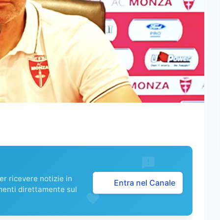
r ricevere notizie in
Entra nel Canale
menti direttamente sul