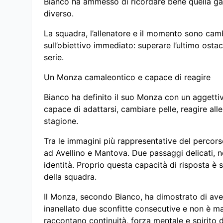
Bianco ha ammesso di ricordare bene quella gar
diverso.
La squadra, l’allenatore e il momento sono cambi
sull’obiettivo immediato: superare l’ultimo ost
serie.
Un Monza camaleontico e capace di reagire
Bianco ha definito il suo Monza con un aggetti
capace di adattarsi, cambiare pelle, reagire alle
stagione.
Tra le immagini più rappresentative del percorso
ad Avellino e Mantova. Due passaggi delicati, ne
identità. Proprio questa capacità di risposta è 
della squadra.
Il Monza, secondo Bianco, ha dimostrato di aver
inanellato due sconfitte consecutive e non è ma
raccontano continuità, forza mentale e spirito 