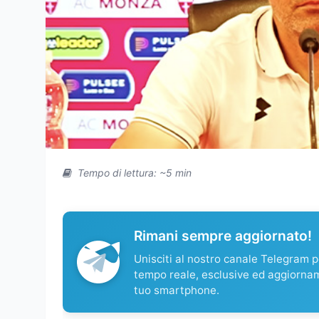
Tempo di lettura: ~5 min
Rimani sempre aggiornato!
Unisciti al nostro canale Telegram pe
tempo reale, esclusive ed aggiorna
tuo smartphone.