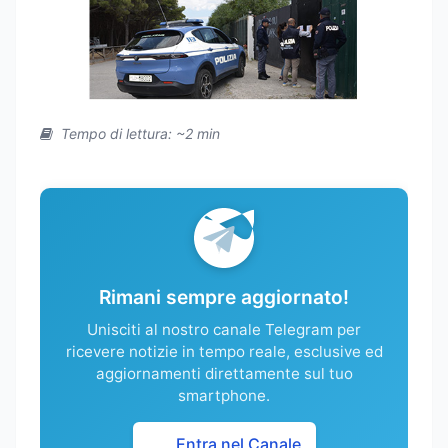
Tempo di lettura: ~2 min
Rimani sempre aggiornato!
Unisciti al nostro canale Telegram per
ricevere notizie in tempo reale, esclusive ed
aggiornamenti direttamente sul tuo
smartphone.
Entra nel Canale