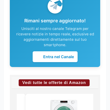
Rimani sempre aggiornato!
Unisciti al nostro canale Telegram per
ricevere notizie in tempo reale, esclusive ed
aggiornamenti direttamente sul tuo
smartphone.
Entra nel Canale