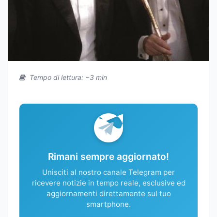
Tempo di lettura: ~3 min
Rimani sempre aggiornato!
Unisciti al nostro canale Telegram per
ricevere notizie in tempo reale, esclusive ed
aggiornamenti direttamente sul tuo
smartphone.