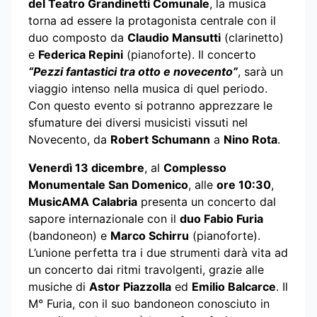
del Teatro Grandinetti Comunale
, la musica
torna ad essere la protagonista centrale con il
duo composto da
Claudio Mansutti
(clarinetto)
e
Federica Repini
(pianoforte). Il concerto
“Pezzi fantastici tra otto e novecento”
, sarà un
viaggio intenso nella musica di quel periodo.
Con questo evento si potranno apprezzare le
sfumature dei diversi musicisti vissuti nel
Novecento, da
Robert Schumann
a
Nino Rota
.
Venerdì 13 dicembre
, al
Complesso
Monumentale San Domenico
, alle
ore 10:30
,
MusicAMA Calabria
presenta un concerto dal
sapore internazionale con il
duo Fabio Furia
(bandoneon) e
Marco Schirru
(pianoforte).
L’unione perfetta tra i due strumenti darà vita ad
un concerto dai ritmi travolgenti, grazie alle
musiche di
Astor Piazzolla
ed
Emilio Balcarce
. Il
M° Furia, con il suo bandoneon conosciuto in