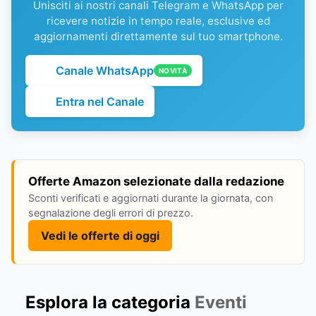
Unisciti ai nostri canali Telegram e WhatsApp per
ricevere notizie in tempo reale, esclusive ed
aggiornamenti direttamente sul tuo smartphone.
Canale WhatsApp
NOVITÀ
Entra nel Canale
Offerte Amazon selezionate dalla redazione
Sconti verificati e aggiornati durante la giornata, con
segnalazione degli errori di prezzo.
Vedi le offerte di oggi
Esplora la categoria
Eventi