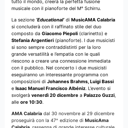
tutto il mondo, creerà la perfetta fusione
musicale con il pianoforte del M° Schirru.
La sezione
‘Educational’
di
MusicAMA Calabria
si concluderà con il raffinato stile del duo
composto da
Giacomo Piepoli
(clarinetto) e
Stefania Argentieri
(pianoforte). I due musicisti
si sono sempre contraddistinti per la loro
grande versatilità e l’empatia con le quali
riescono a creare una connessione immediata
con il pubblico. Nel concerto i due musicisti
eseguiranno un interessante programma con
composizioni di
Johannes Brahms, Luigi Bassi
e
Isaac Manuel Francisco Albéniz
. L’evento si
svolgerà
venerdì 20 dicembre
a
Palazzo Guzzi
,
alle
ore 10:30
.
AMA Calabria
dal 30 novembre al 29 dicembre
proseguirà con la 47^ edizione di
MusicAma
Calabria
, rassegna di grande interesse culturale