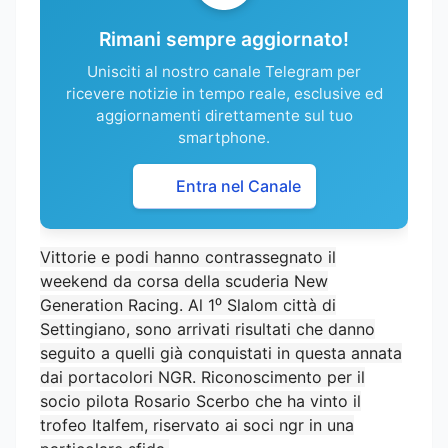
Rimani sempre aggiornato!
Unisciti al nostro canale Telegram per
ricevere notizie in tempo reale, esclusive ed
aggiornamenti direttamente sul tuo
smartphone.
Entra nel Canale
Vittorie e podi hanno contrassegnato il
weekend da corsa della scuderia New
Generation Racing. Al 1⁰ Slalom città di
Settingiano, sono arrivati risultati che danno
seguito a quelli già conquistati in questa annata
dai portacolori NGR. Riconoscimento per il
socio pilota Rosario Scerbo che ha vinto il
trofeo Italfem, riservato ai soci ngr in una