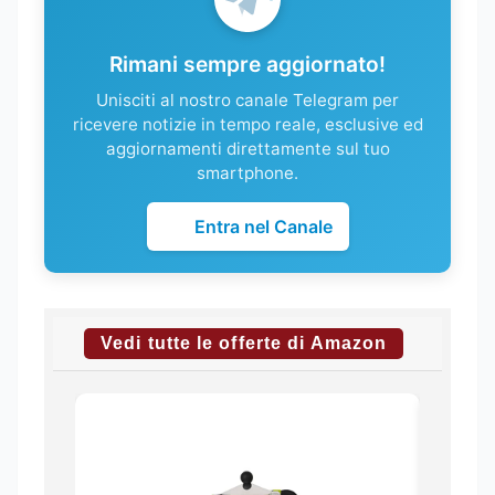
Rimani sempre aggiornato!
Unisciti al nostro canale Telegram per
ricevere notizie in tempo reale, esclusive ed
aggiornamenti direttamente sul tuo
smartphone.
Entra nel Canale