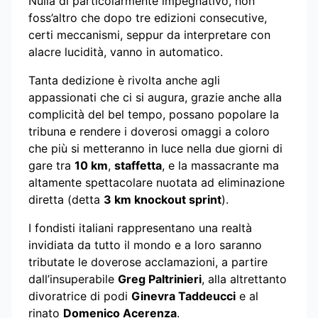
Nulla di particolarmente impegnativo, non
foss’altro che dopo tre edizioni consecutive,
certi meccanismi, seppur da interpretare con
alacre lucidità, vanno in automatico.
Tanta dedizione è rivolta anche agli
appassionati che ci si augura, grazie anche alla
complicità del bel tempo, possano popolare la
tribuna e rendere i doverosi omaggi a coloro
che più si metteranno in luce nella due giorni di
gare tra
10 km
,
staffetta
, e la massacrante ma
altamente spettacolare nuotata ad eliminazione
diretta (detta
3 km knockout sprint
).
I fondisti italiani rappresentano una realtà
invidiata da tutto il mondo e a loro saranno
tributate le doverose acclamazioni, a partire
dall’insuperabile
Greg Paltrinieri
, alla altrettanto
divoratrice di podi
Ginevra Taddeucci
e al
rinato
Domenico Acerenza
.