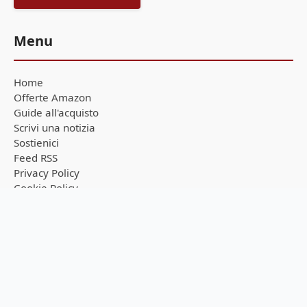
Menu
Home
Offerte Amazon
Guide all'acquisto
Scrivi una notizia
Sostienici
Feed RSS
Privacy Policy
Cookie Policy
Seguici sui canali
Ricevi tutte le notizie in tempo reale direttamente sul tuo
smartphone!