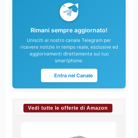
Rimani sempre aggiornato!
Unisciti al nostro canale Telegram per
ricevere notizie in tempo reale, esclusive ed
aggiornamenti direttamente sul tuo
smartphone.
Entra nel Canale