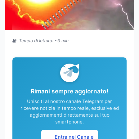
Tempo di lettura: ~3 min
Rimani sempre aggiornato!
Unisciti al nostro canale Telegram per
ricevere notizie in tempo reale, esclusive ed
aggiornamenti direttamente sul tuo
smartphone.
Entra nel Canale